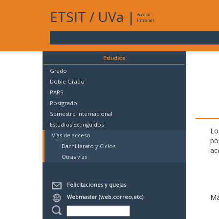
ETSIT
/
UVa
|
Acceso
Intranet
Estudios
Grado
Doble Grado
PARS
Postgrado
Semestre Internacional
Estudios Extinguidos
Lo
Vías de acceso
po
Bachillerato y Ciclos
ac
Otras vías
Felicitaciones y quejas
Má
Webmaster (web,correo,etc)