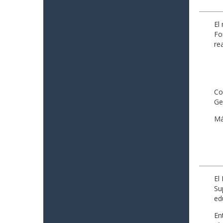
El
Fo
re
Co
Ge
Má
El
Su
ed
En