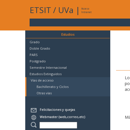
ETSIT
/
UVa
|
Acceso
Intranet
Estudios
Grado
Doble Grado
PARS
Postgrado
Semestre Internacional
Estudios Extinguidos
Lo
Vías de acceso
po
Bachillerato y Ciclos
ac
Otras vías
Felicitaciones y quejas
Má
Webmaster (web,correo,etc)