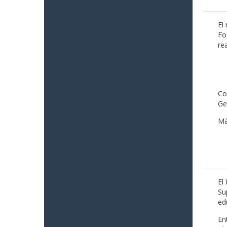
El
Fo
re
Co
Ge
Má
El
Su
ed
En