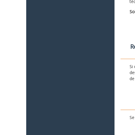
té
So
R
Si
de
de
Se