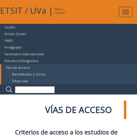
ETSIT
/
UVa
|
Acceso
Expan
Intranet
naveg
Grado
Doble Grado
PARS
Postgrado
Semestre Internacional
Estudios Extinguidos
Vías de acceso
Bachillerato y Ciclos
Otras vías
VÍAS DE ACCESO
Criterios de acceso a los estudios de