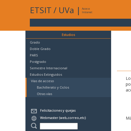
ETSIT
/
UVa
|
Acceso
Intranet
Estudios
Grado
Doble Grado
PARS
Postgrado
Semestre Internacional
Estudios Extinguidos
Lo
Vías de acceso
po
Bachillerato y Ciclos
ac
Otras vías
Felicitaciones y quejas
Má
Webmaster (web,correo,etc)