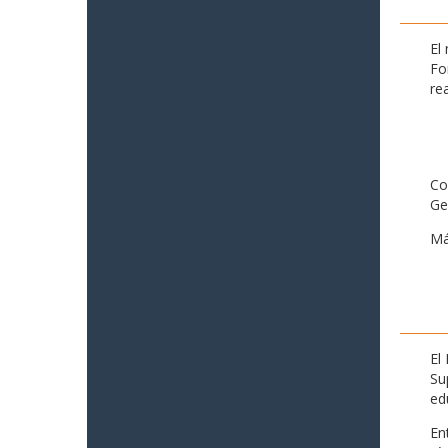
El
Fo
re
Co
Ge
Má
El
Su
ed
En