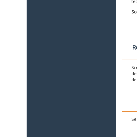
té
So
R
Si
de
de
Se