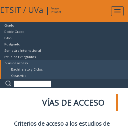
ETSIT
/
UVa
|
Acceso
Expan
Intranet
naveg
Grado
Doble Grado
PARS
Postgrado
Semestre Internacional
Estudios Extinguidos
Vías de acceso
Bachillerato y Ciclos
Otras vías
VÍAS DE ACCESO
Criterios de acceso a los estudios de