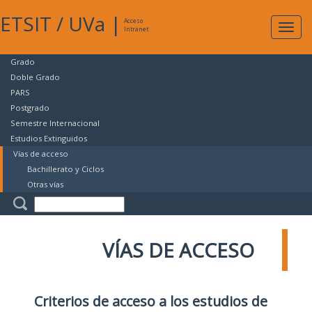
ETSIT
/
UVa
|
Acceso
Expan
Intranet
naveg
Grado
Doble Grado
PARS
Postgrado
Semestre Internacional
Estudios Extinguidos
Vías de acceso
Bachillerato y Ciclos
Otras vías
VÍAS DE ACCESO
Criterios de acceso a los estudios de