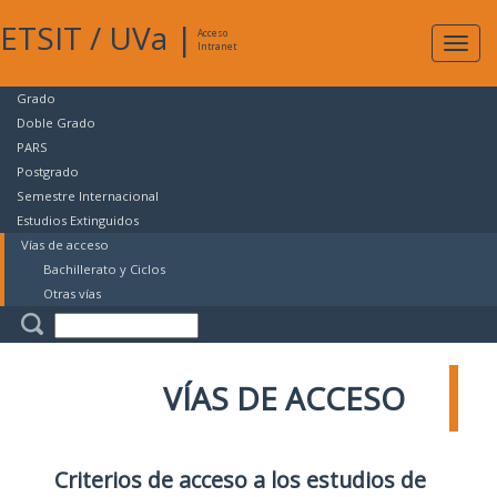
ETSIT
/
UVa
|
Acceso
Expan
Intranet
naveg
Grado
Doble Grado
PARS
Postgrado
Semestre Internacional
Estudios Extinguidos
Vías de acceso
Bachillerato y Ciclos
Otras vías
VÍAS DE ACCESO
Criterios de acceso a los estudios de