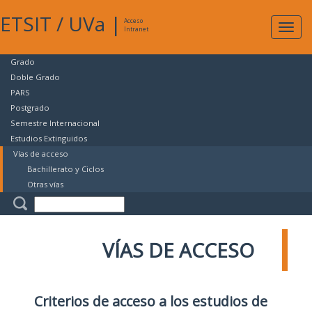
ETSIT
/
UVa
|
Acceso
Expan
Intranet
naveg
Grado
Doble Grado
PARS
Postgrado
Semestre Internacional
Estudios Extinguidos
Vías de acceso
Bachillerato y Ciclos
Otras vías
VÍAS DE ACCESO
Criterios de acceso a los estudios de