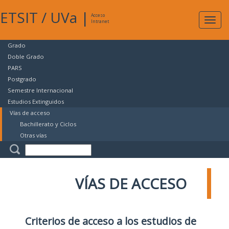
ETSIT
/
UVa
|
Acceso
Expan
Intranet
naveg
Grado
Doble Grado
PARS
Postgrado
Semestre Internacional
Estudios Extinguidos
Vías de acceso
Bachillerato y Ciclos
Otras vías
VÍAS DE ACCESO
Criterios de acceso a los estudios de