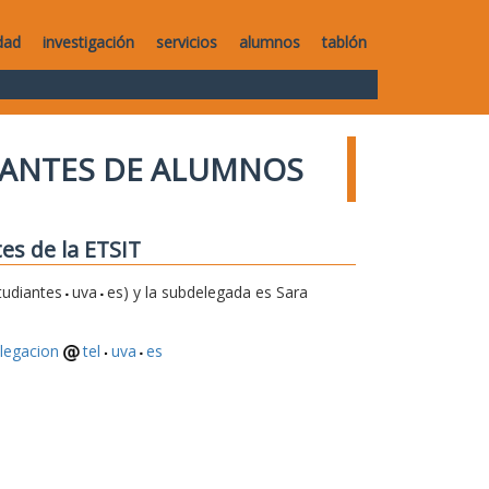
dad
investigación
servicios
alumnos
tablón
TANTES DE ALUMNOS
es de la ETSIT
tudiantes
uva
es) y la subdelegada es Sara
legacion
tel
uva
es