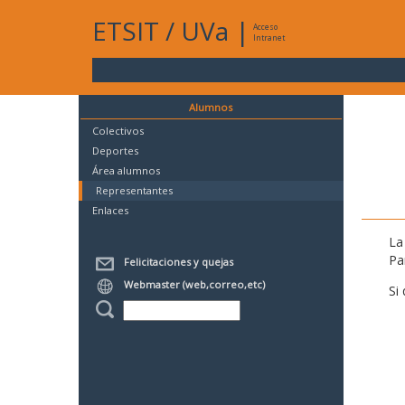
ETSIT
/
UVa
|
Acceso
Intranet
Alumnos
Colectivos
Deportes
Área alumnos
Representantes
Enlaces
La
Pa
Felicitaciones y quejas
Webmaster (web,correo,etc)
Si