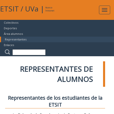
ETSIT
/
UVa
|
Acceso
Expan
Intranet
naveg
Colectivos
Deportes
Área alumnos
Representantes
Enlaces
REPRESENTANTES DE
ALUMNOS
Representantes de los estudiantes de la
ETSIT