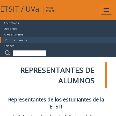
ETSIT
/
UVa
|
Acceso
Expan
Intranet
naveg
Colectivos
Deportes
Área alumnos
Representantes
Enlaces
REPRESENTANTES DE
ALUMNOS
Representantes de los estudiantes de la
ETSIT