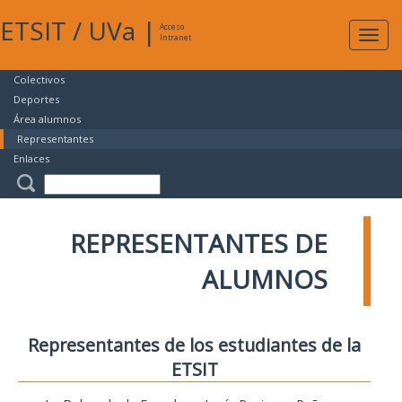
ETSIT
/
UVa
|
Acceso
Expan
Intranet
naveg
Colectivos
Deportes
Área alumnos
Representantes
Enlaces
REPRESENTANTES DE
ALUMNOS
Representantes de los estudiantes de la
ETSIT