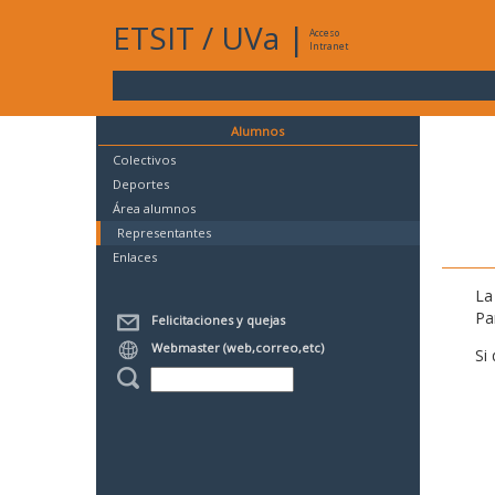
ETSIT
/
UVa
|
Acceso
Intranet
Alumnos
Colectivos
Deportes
Área alumnos
Representantes
Enlaces
La
Pa
Felicitaciones y quejas
Webmaster (web,correo,etc)
Si