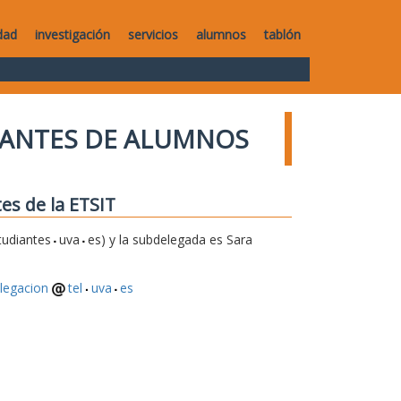
dad
investigación
servicios
alumnos
tablón
TANTES DE ALUMNOS
es de la ETSIT
tudiantes
uva
es) y la subdelegada es Sara
legacion
tel
uva
es