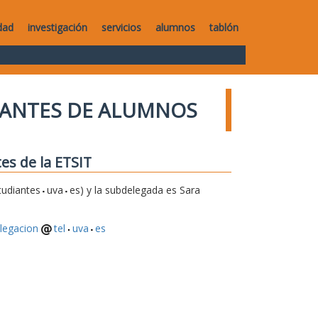
dad
investigación
servicios
alumnos
tablón
TANTES DE ALUMNOS
es de la ETSIT
tudiantes
uva
es) y la subdelegada es Sara
legacion
tel
uva
es