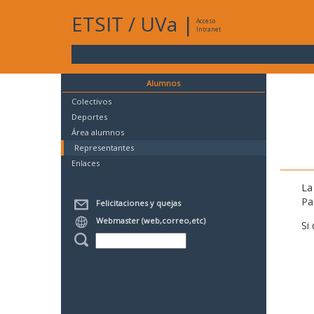
ETSIT
/
UVa
|
Acceso
Intranet
Alumnos
Colectivos
Deportes
Área alumnos
Representantes
Enlaces
La
Pa
Felicitaciones y quejas
Webmaster (web,correo,etc)
Si