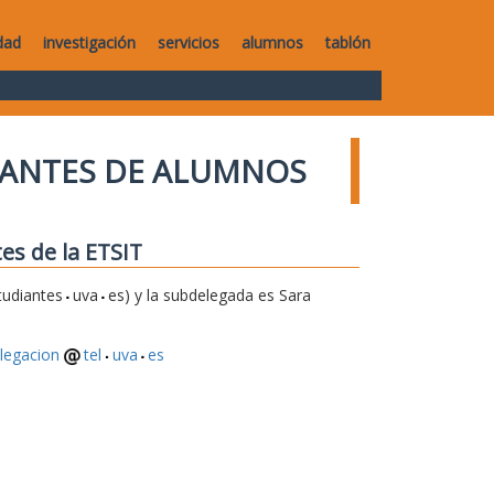
dad
investigación
servicios
alumnos
tablón
TANTES DE ALUMNOS
es de la ETSIT
tudiantes
uva
es) y la subdelegada es Sara
legacion
tel
uva
es