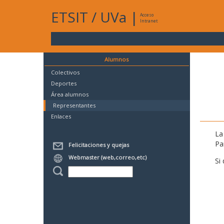
ETSIT
/
UVa
|
Acceso
Intranet
Alumnos
Colectivos
Deportes
Área alumnos
Representantes
Enlaces
La
Pa
Felicitaciones y quejas
Webmaster (web,correo,etc)
Si