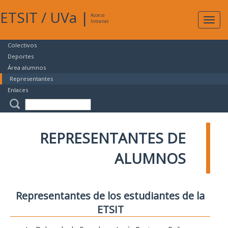
ETSIT
/
UVa
|
Acceso
Expan
Intranet
naveg
Colectivos
Deportes
Área alumnos
Representantes
Enlaces
REPRESENTANTES DE
ALUMNOS
Representantes de los estudiantes de la
ETSIT