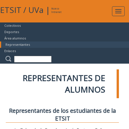
ETSIT
/
UVa
|
Acceso
Expan
Intranet
naveg
Colectivos
Deportes
Área alumnos
Representantes
Enlaces
REPRESENTANTES DE
ALUMNOS
Representantes de los estudiantes de la
ETSIT