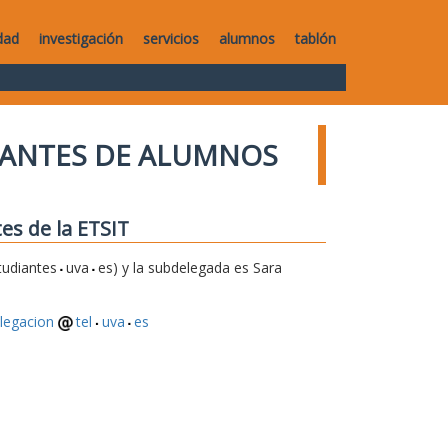
dad
investigación
servicios
alumnos
tablón
TANTES DE ALUMNOS
es de la ETSIT
tudiantes
uva
es) y la subdelegada es Sara
legacion
tel
uva
es