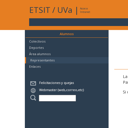
ETSIT
/
UVa
|
Acceso
Intranet
Alumnos
Colectivos
Deportes
Área alumnos
Representantes
Enlaces
La
Pa
Felicitaciones y quejas
Webmaster (web,correo,etc)
Si