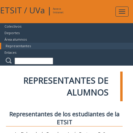
ETSIT
/
UVa
|
Acceso
Expan
Intranet
naveg
Colectivos
Deportes
Área alumnos
Representantes
Enlaces
REPRESENTANTES DE
ALUMNOS
Representantes de los estudiantes de la
ETSIT