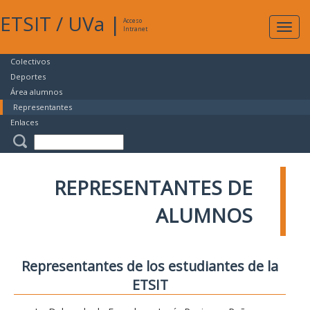
ETSIT
/
UVa
|
Acceso
Expan
Intranet
naveg
Colectivos
Deportes
Área alumnos
Representantes
Enlaces
REPRESENTANTES DE
ALUMNOS
Representantes de los estudiantes de la
ETSIT