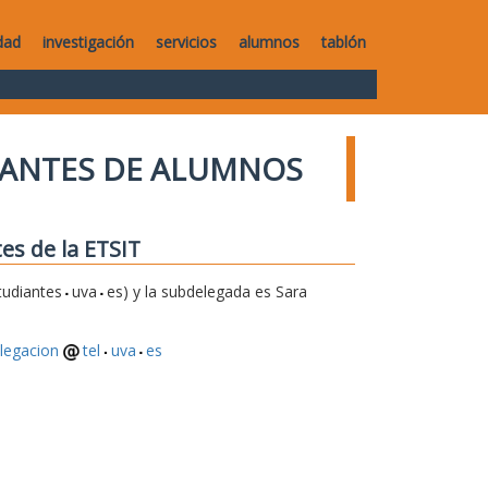
dad
investigación
servicios
alumnos
tablón
TANTES DE ALUMNOS
es de la ETSIT
tudiantes
uva
es) y la subdelegada es Sara
legacion
tel
uva
es