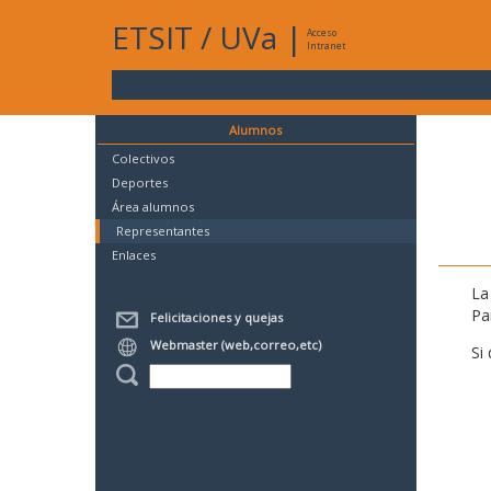
ETSIT
/
UVa
|
Acceso
Intranet
Alumnos
Colectivos
Deportes
Área alumnos
Representantes
Enlaces
La
Pa
Felicitaciones y quejas
Webmaster (web,correo,etc)
Si