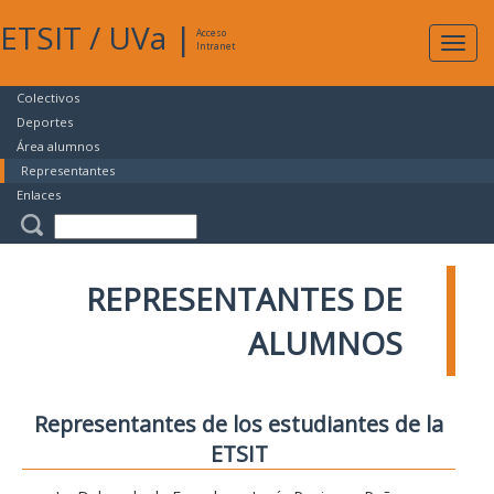
ETSIT
/
UVa
|
Acceso
Expan
Intranet
naveg
Colectivos
Deportes
Área alumnos
Representantes
Enlaces
REPRESENTANTES DE
ALUMNOS
Representantes de los estudiantes de la
ETSIT