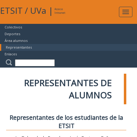
ETSIT
/
UVa
|
Acceso
Expan
Intranet
naveg
Colectivos
Deportes
Área alumnos
Representantes
Enlaces
REPRESENTANTES DE
ALUMNOS
Representantes de los estudiantes de la
ETSIT