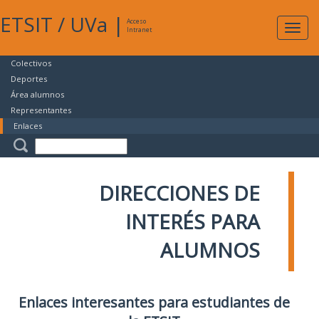
ETSIT
/
UVa
|
Acceso
Expan
Intranet
naveg
Colectivos
Deportes
Área alumnos
Representantes
Enlaces
DIRECCIONES DE
INTERÉS PARA
ALUMNOS
Enlaces interesantes para estudiantes de