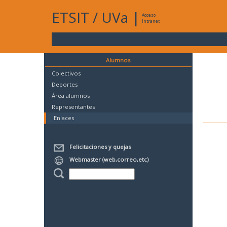
ETSIT
/
UVa
|
Acceso
Intranet
Alumnos
Colectivos
Deportes
Área alumnos
Representantes
Enlaces
Felicitaciones y quejas
Webmaster (web,correo,etc)