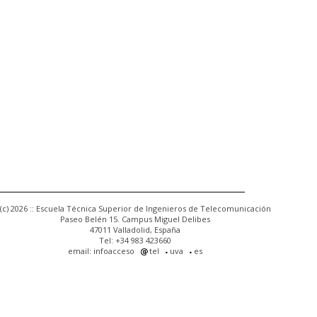
(c) 2026 :: Escuela Técnica Superior de Ingenieros de Telecomunicación
Paseo Belén 15. Campus Miguel Delibes
47011 Valladolid, España
Tel: +34 983 423660
email: infoacceso
tel
uva
es