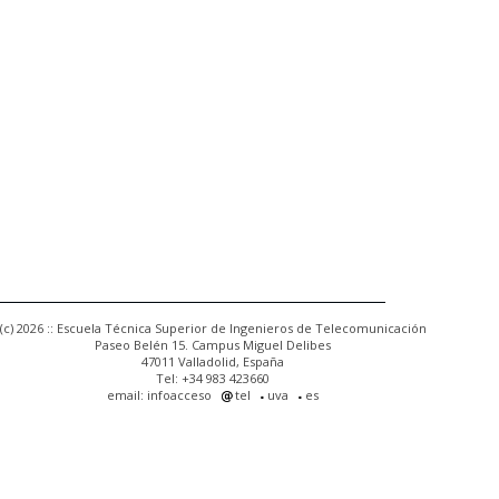
(c) 2026 :: Escuela Técnica Superior de Ingenieros de Telecomunicación
Paseo Belén 15. Campus Miguel Delibes
47011 Valladolid, España
Tel: +34 983 423660
email: infoacceso
tel
uva
es