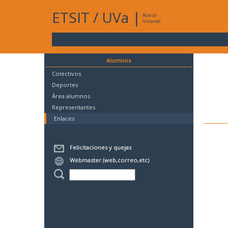
ETSIT
/
UVa
|
Acceso
Intranet
Alumnos
Colectivos
Deportes
Área alumnos
Representantes
Enlaces
Felicitaciones y quejas
Webmaster (web,correo,etc)