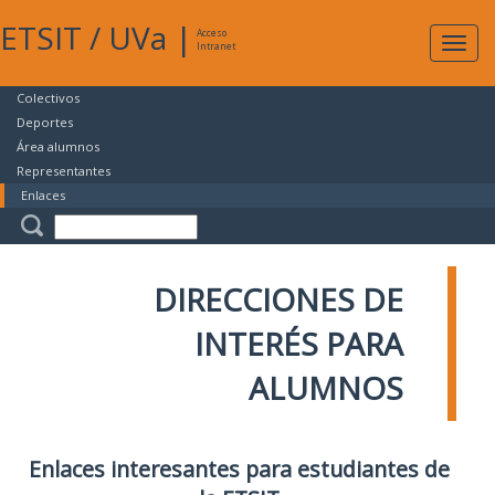
ETSIT
/
UVa
|
Acceso
Expan
Intranet
naveg
Colectivos
Deportes
Área alumnos
Representantes
Enlaces
DIRECCIONES DE
INTERÉS PARA
ALUMNOS
Enlaces interesantes para estudiantes de