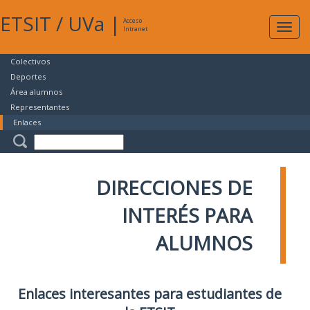
ETSIT
/
UVa
|
Acceso
Expan
Intranet
naveg
Colectivos
Deportes
Área alumnos
Representantes
Enlaces
DIRECCIONES DE
INTERÉS PARA
ALUMNOS
Enlaces interesantes para estudiantes de