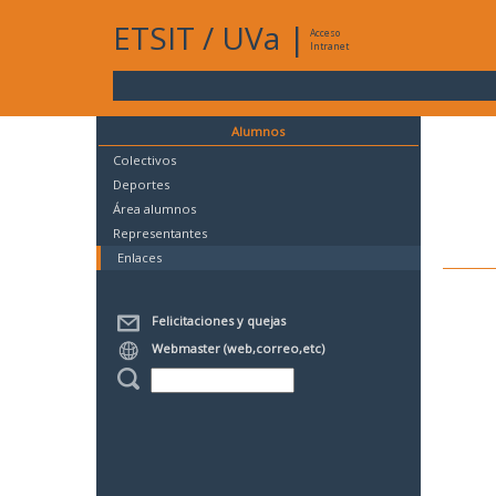
ETSIT
/
UVa
|
Acceso
Intranet
Alumnos
Colectivos
Deportes
Área alumnos
Representantes
Enlaces
Felicitaciones y quejas
Webmaster (web,correo,etc)