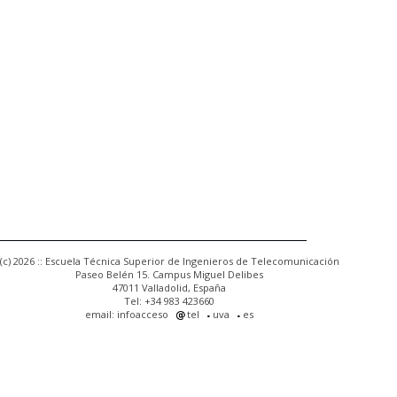
(c) 2026 :: Escuela Técnica Superior de Ingenieros de Telecomunicación
Paseo Belén 15. Campus Miguel Delibes
47011 Valladolid, España
Tel: +34 983 423660
email: infoacceso
tel
uva
es