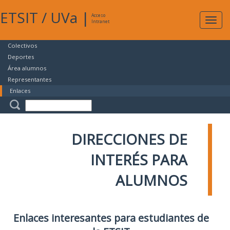
ETSIT
/
UVa
|
Acceso
Expan
Intranet
naveg
Colectivos
Deportes
Área alumnos
Representantes
Enlaces
DIRECCIONES DE
INTERÉS PARA
ALUMNOS
Enlaces interesantes para estudiantes de