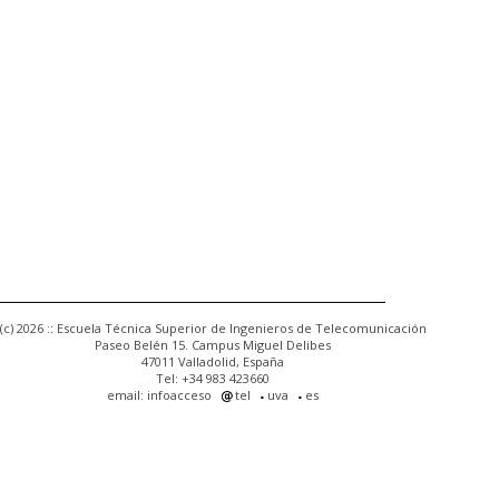
(c) 2026 :: Escuela Técnica Superior de Ingenieros de Telecomunicación
Paseo Belén 15. Campus Miguel Delibes
47011 Valladolid, España
Tel: +34 983 423660
email: infoacceso
tel
uva
es