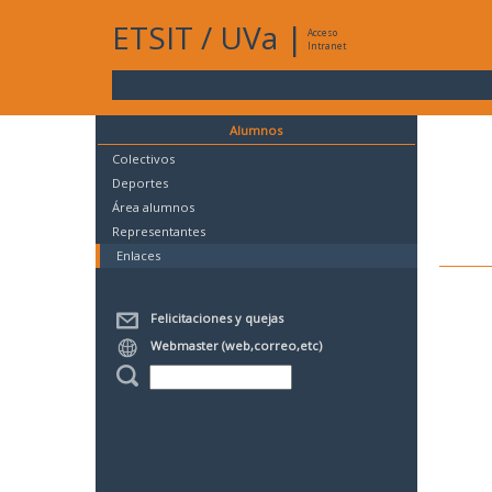
ETSIT
/
UVa
|
Acceso
Intranet
Alumnos
Colectivos
Deportes
Área alumnos
Representantes
Enlaces
Felicitaciones y quejas
Webmaster (web,correo,etc)