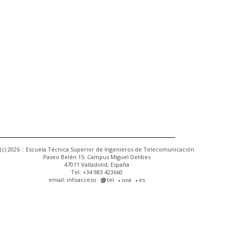
(c) 2026 :: Escuela Técnica Superior de Ingenieros de Telecomunicación
Paseo Belén 15. Campus Miguel Delibes
47011 Valladolid, España
Tel: +34 983 423660
email: infoacceso
tel
uva
es