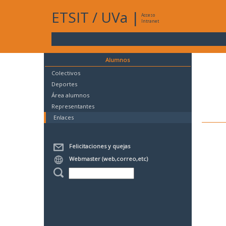
ETSIT
/
UVa
|
Acceso
Intranet
Alumnos
Colectivos
Deportes
Área alumnos
Representantes
Enlaces
Felicitaciones y quejas
Webmaster (web,correo,etc)