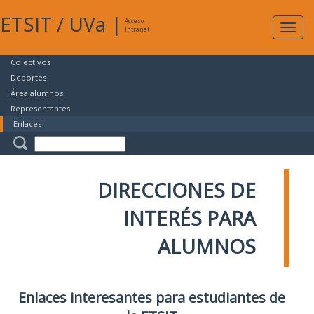
ETSIT
/
UVa
|
Acceso
Expan
Intranet
naveg
Colectivos
Deportes
Área alumnos
Representantes
Enlaces
DIRECCIONES DE
INTERÉS PARA
ALUMNOS
Enlaces interesantes para estudiantes de