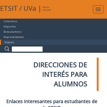
ETSIT
/
UVa
|
Acceso
Expan
Intranet
naveg
Colectivos
Deportes
Área alumnos
Representantes
Enlaces
DIRECCIONES DE
INTERÉS PARA
ALUMNOS
Enlaces interesantes para estudiantes de