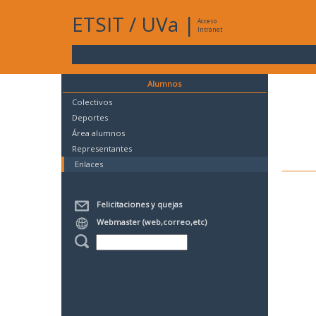
ETSIT
/
UVa
|
Acceso
Intranet
Alumnos
Colectivos
Deportes
Área alumnos
Representantes
Enlaces
Felicitaciones y quejas
Webmaster (web,correo,etc)