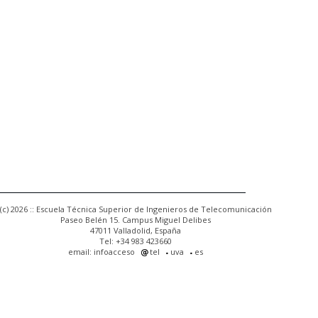
(c) 2026 :: Escuela Técnica Superior de Ingenieros de Telecomunicación
Paseo Belén 15. Campus Miguel Delibes
47011 Valladolid, España
Tel: +34 983 423660
email: infoacceso
tel
uva
es