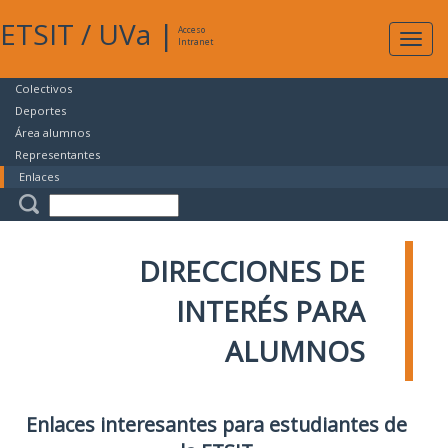
ETSIT
/
UVa
|
Acceso
Expan
Intranet
naveg
Colectivos
Deportes
Área alumnos
Representantes
Enlaces
DIRECCIONES DE
INTERÉS PARA
ALUMNOS
Enlaces interesantes para estudiantes de