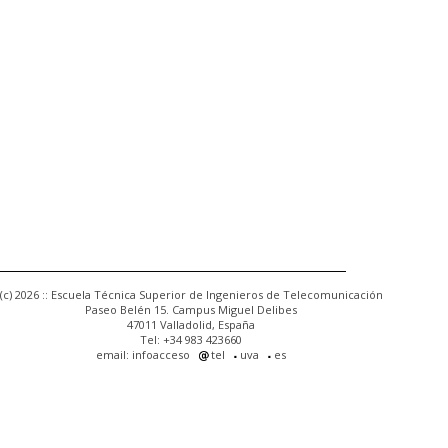
(c) 2026 :: Escuela Técnica Superior de Ingenieros de Telecomunicación
Paseo Belén 15. Campus Miguel Delibes
47011 Valladolid, España
Tel: +34 983 423660
email: infoacceso
tel
uva
es