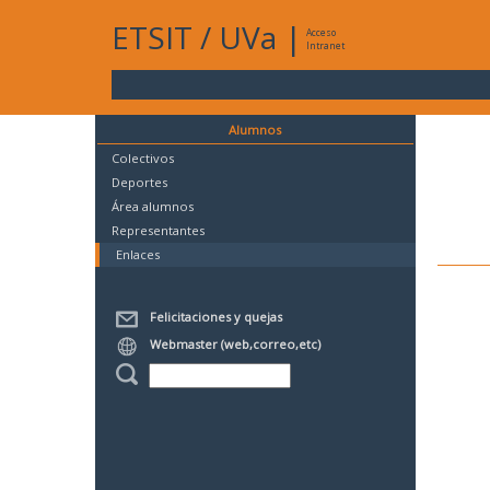
ETSIT
/
UVa
|
Acceso
Intranet
Alumnos
Colectivos
Deportes
Área alumnos
Representantes
Enlaces
Felicitaciones y quejas
Webmaster (web,correo,etc)