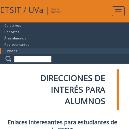
ETSIT
/
UVa
|
Acceso
Expan
Intranet
naveg
Colectivos
Deportes
Área alumnos
Representantes
Enlaces
DIRECCIONES DE
INTERÉS PARA
ALUMNOS
Enlaces interesantes para estudiantes de