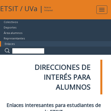
ETSIT
/
UVa
|
Acceso
Expan
Intranet
naveg
Colectivos
Deportes
Área alumnos
Representantes
Enlaces
DIRECCIONES DE
INTERÉS PARA
ALUMNOS
Enlaces interesantes para estudiantes de