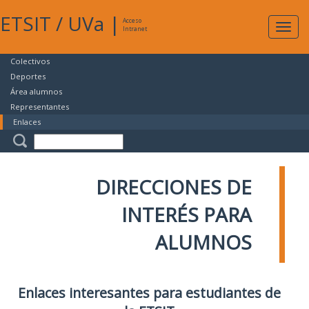
ETSIT
/
UVa
|
Acceso
Expan
Intranet
naveg
Colectivos
Deportes
Área alumnos
Representantes
Enlaces
DIRECCIONES DE
INTERÉS PARA
ALUMNOS
Enlaces interesantes para estudiantes de