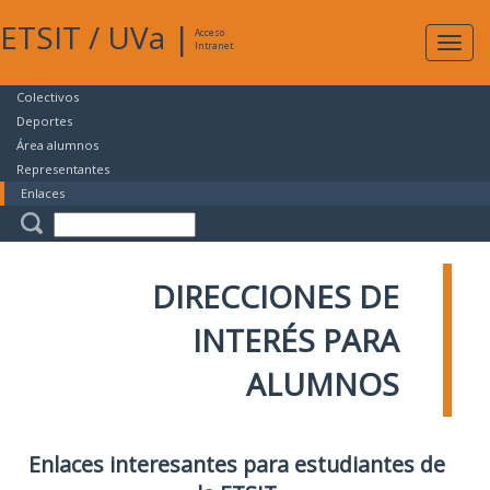
ETSIT
/
UVa
|
Acceso
Expan
Intranet
naveg
Colectivos
Deportes
Área alumnos
Representantes
Enlaces
DIRECCIONES DE
INTERÉS PARA
ALUMNOS
Enlaces interesantes para estudiantes de