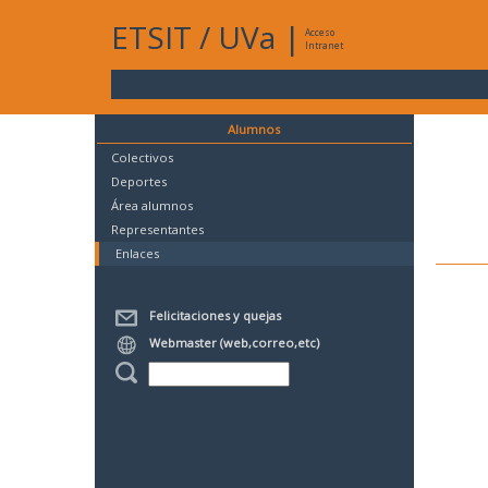
ETSIT
/
UVa
|
Acceso
Intranet
Alumnos
Colectivos
Deportes
Área alumnos
Representantes
Enlaces
Felicitaciones y quejas
Webmaster (web,correo,etc)