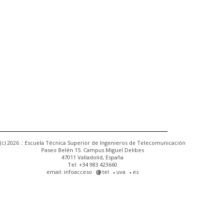
(c) 2026 :: Escuela Técnica Superior de Ingenieros de Telecomunicación
Paseo Belén 15. Campus Miguel Delibes
47011 Valladolid, España
Tel: +34 983 423660
email: infoacceso
tel
uva
es