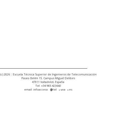
(c) 2026 :: Escuela Técnica Superior de Ingenieros de Telecomunicación
Paseo Belén 15. Campus Miguel Delibes
47011 Valladolid, España
Tel: +34 983 423660
email: infoacceso
tel
uva
es