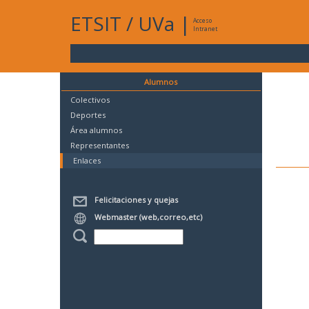
ETSIT
/
UVa
|
Acceso
Intranet
Alumnos
Colectivos
Deportes
Área alumnos
Representantes
Enlaces
Felicitaciones y quejas
Webmaster (web,correo,etc)