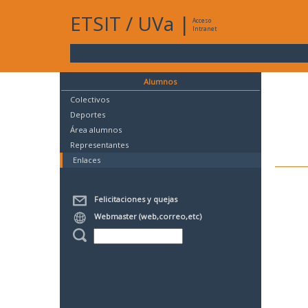
ETSIT
/
UVa
|
Acceso
Intranet
Alumnos
Colectivos
Deportes
Área alumnos
Representantes
Enlaces
Felicitaciones y quejas
Webmaster (web,correo,etc)