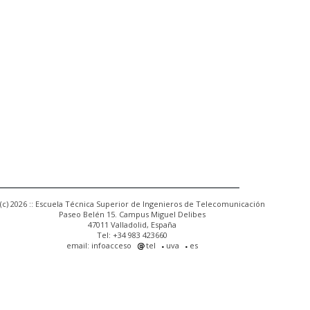
(c) 2026 :: Escuela Técnica Superior de Ingenieros de Telecomunicación
Paseo Belén 15. Campus Miguel Delibes
47011 Valladolid, España
Tel: +34 983 423660
email: infoacceso
tel
uva
es