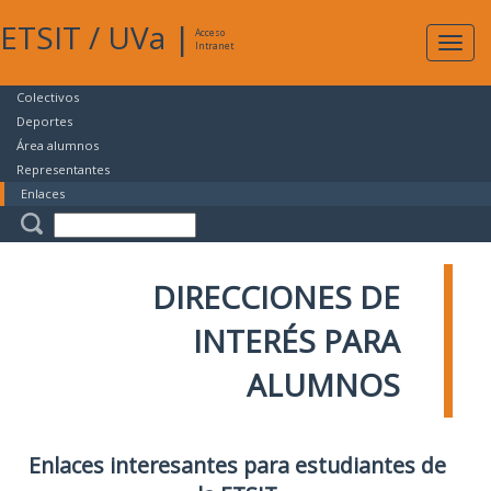
ETSIT
/
UVa
|
Acceso
Expan
Intranet
naveg
Colectivos
Deportes
Área alumnos
Representantes
Enlaces
DIRECCIONES DE
INTERÉS PARA
ALUMNOS
Enlaces interesantes para estudiantes de