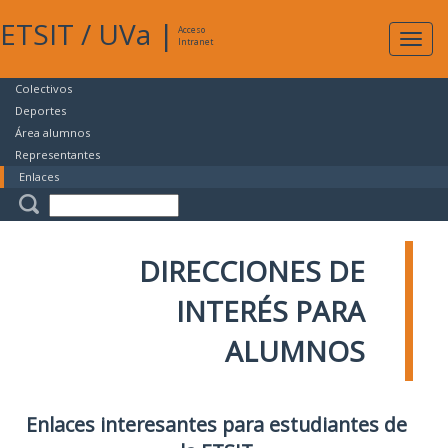
ETSIT
/
UVa
|
Acceso
Expan
Intranet
naveg
Colectivos
Deportes
Área alumnos
Representantes
Enlaces
DIRECCIONES DE
INTERÉS PARA
ALUMNOS
Enlaces interesantes para estudiantes de