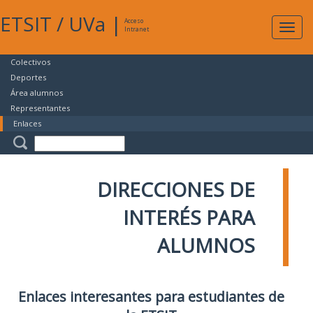
ETSIT
/
UVa
|
Acceso
Expan
Intranet
naveg
Colectivos
Deportes
Área alumnos
Representantes
Enlaces
DIRECCIONES DE
INTERÉS PARA
ALUMNOS
Enlaces interesantes para estudiantes de