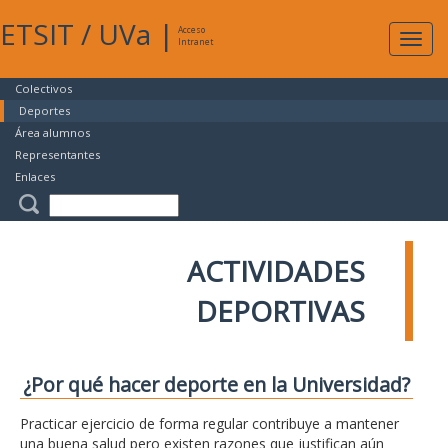
ETSIT
/
UVa
|
Acceso
Expan
Intranet
naveg
Colectivos
Deportes
Área alumnos
Representantes
Enlaces
ACTIVIDADES
DEPORTIVAS
¿Por qué hacer deporte en la Universidad?
Practicar ejercicio de forma regular contribuye a mantener
una buena salud pero existen razones que justifican aún