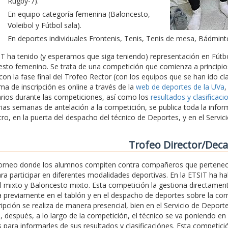
Rugby-7).
En equipo categoría femenina (Baloncesto,
Voleibol y Fútbol sala).
En deportes individuales Frontenis, Tenis, Tenis de mesa, Bádmint
T ha tenido (y esperamos que siga teniendo) representación en Fútbo
sto femenino. Se trata de una competición que comienza a principios
on la fase final del Trofeo Rector (con los equipos que se han ido cla
ema de inscripción es online a través de la
web de deportes de la UVa
,
rios durante las competiciones, así como los
resultados y clasificaci
ias semanas de antelación a la competición, se publica toda la infor
tro, en la puerta del despacho del técnico de Deportes, y en el Servi
Trofeo Director/Dec
torneo donde los alumnos compiten contra compañeros que pertenec
ara participar en diferentes modalidades deportivas. En la ETSIT ha h
l mixto y Baloncesto mixto. Esta competición la gestiona directament
 previamente en el tablón y en el despacho de deportes sobre la com
ripción se realiza de manera presencial, bien en el Servicio de Depor
, después, a lo largo de la competición, el técnico se va poniendo en
 para informarles de sus resultados y clasificaciónes. Esta competici