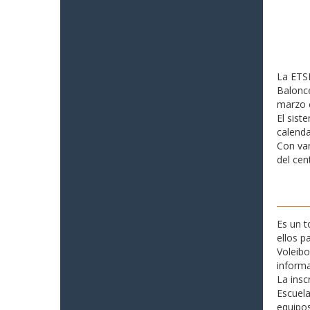
La ETSI
Balonce
marzo c
El sist
calenda
Con var
del cen
Es un 
ellos p
Voleibo
informa
La insc
Escuela
equipos