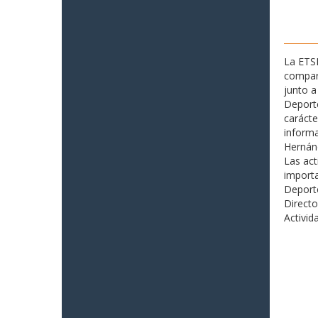
La ETSI
compar
junto a
Deporte
carácte
informa
Hernán
Las act
importa
Deporte
Directo
Activid