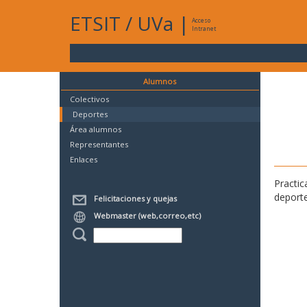
ETSIT
/
UVa
|
Acceso
Intranet
Alumnos
Colectivos
Deportes
Área alumnos
Representantes
Enlaces
Practic
deporte
Felicitaciones y quejas
Webmaster (web,correo,etc)