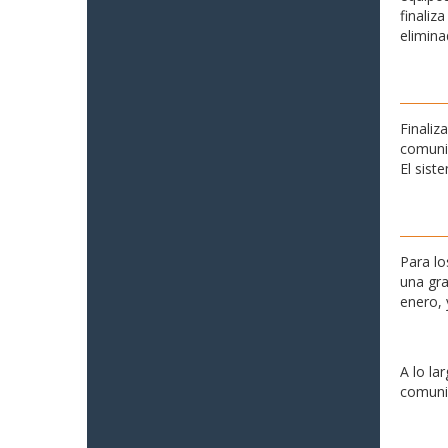
finaliz
elimina
Finaliz
comunid
El sist
Para lo
una gra
enero, 
A lo la
comunid