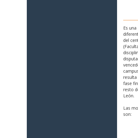
Es una 
diferen
del cen
(Facult
discipl
disputa
vencedo
campus 
resulta
fase fi
resto d
León.
Las mo
son: